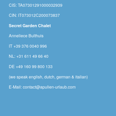
CIS: TA07301291000032939
CIN: IT073012C200073837
Secret Garden Chalet
Anneliece Bulthuis
IT +39 376 0040 996
NL: +31 611 49 66 40
DE +49 160 99 800 133
(we speak english, dutch, german & italian)
E-Mail: contact@apulien-urlaub.com