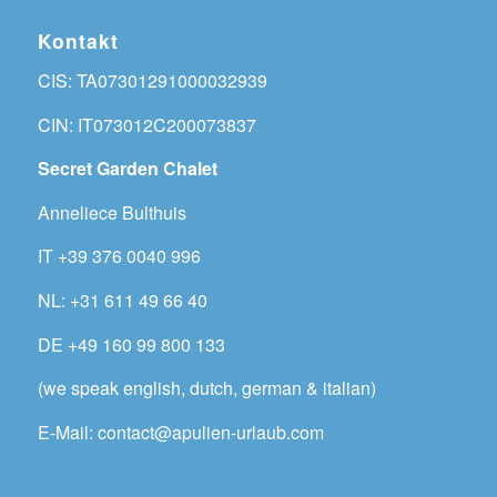
Kontakt
CIS: TA07301291000032939
CIN: IT073012C200073837
Secret Garden Chalet
Anneliece Bulthuis
IT +39 376 0040 996
NL: +31 611 49 66 40
DE +49 160 99 800 133
(we speak english, dutch, german & italian)
E-Mail: contact@apulien-urlaub.com